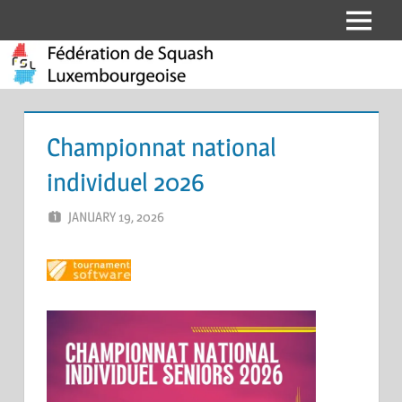
Skip
Menu
Fédération
to
content
de
Squash
Championnat national
Luxembourgeoise
individuel 2026
JANUARY 19, 2026
ERIC PÉCHEUR
LEAVE A COMMENT