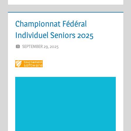
Championnat Fédéral
Individuel Seniors 2025
SEPTEMBER 29, 2025
ERIC PÉCHEUR
LEAVE A COMMENT
Video
Player