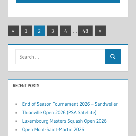
Posts
Previous
Next
«
1
2
3
4
…
48
»
Posts
Posts
navigation
Search
Search
for:
RECENT POSTS
End of Season Tournament 2026 – Sandweiler
Thionville Open 2026 (PSA Satellite)
Luxembourg Masters Squash Open 2026
Open Mont-Saint-Martin 2026