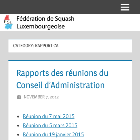
Skip
Menu
Fédération
to
content
de
Squash
CATEGORY:
RAPPORT CA
Luxembourgeoise
Rapports des réunions du
Conseil d’Administration
NOVEMBER 7, 2012
MARCEL KRAMER
LEAVE A COMMENT
Réunion du 7 mai 2015
Réunion du 5 mars 2015
Réunion du 19 janvier 2015