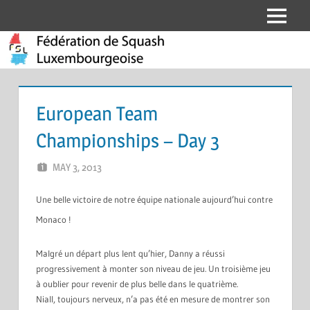
Skip
Menu
Fédération
to
content
de
Squash
European Team
Luxembourgeoise
Championships – Day 3
MAY 3, 2013
MARCEL KRAMER
LEAVE A COMMENT
Une belle victoire de notre équipe nationale aujourd’hui contre
Monaco !
Malgré un départ plus lent qu’hier, Danny a réussi
progressivement à monter son niveau de jeu. Un troisième jeu
à oublier pour revenir de plus belle dans le quatrième.
Niall, toujours nerveux, n’a pas été en mesure de montrer son