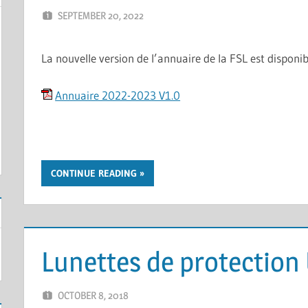
SEPTEMBER 20, 2022
ERIC PÉCHEUR
LEAVE A COMMENT
La nouvelle version de l’annuaire de la FSL est disponib
Annuaire 2022-2023 V1.0
CONTINUE READING
Lunettes de protection
OCTOBER 8, 2018
ERIC PÉCHEUR
LEAVE A COMMENT