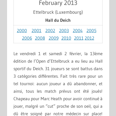
February 2013
Ettelbruck (Luxembourg)
Hall du Deich
2000
2001
2002
2003
2004
2005
2006
2008
2009
2010
2011
2012
Le vendredi 1 et samedi 2 février, la 13ème
édition de l’Open d’Ettelbruck a eu lieu au Hall
sportif du Deich. 31 joueurs se sont battus dans
3 catégories différentes. Fait très rare pour un
tel tournoi: aucun joueur a dû abandonner, et
ainsi, tous les match prévus ont été joués!
Chapeau pour Marc Heath pour avoir continué à
jouer, malgré un “cut” proche de son oeil, qui a
dû être soigné par notre médecin sur place!