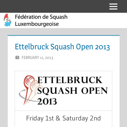
Skip
Menu
Fédération
to
content
de
Squash
Ettelbruck Squash Open 2013
Luxembourgeoise
FEBRUARY 11, 2013
MARCEL KRAMER
LEAVE A COMMENT
Friday 1st & Saturday 2nd