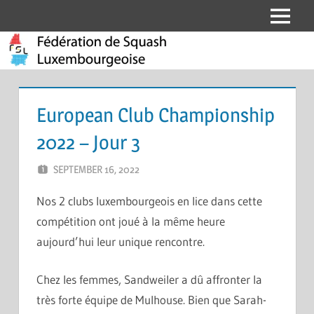
Skip
Menu
Fédération
to
content
de
Squash
European Club Championship
Luxembourgeoise
2022 – Jour 3
SEPTEMBER 16, 2022
ERIC PÉCHEUR
LEAVE A COMMENT
Nos 2 clubs luxembourgeois en lice dans cette
compétition ont joué à la même heure
aujourd’hui leur unique rencontre.
Chez les femmes, Sandweiler a dû affronter la
très forte équipe de Mulhouse. Bien que Sarah-