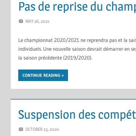
Pas de reprise du cham
MAY 26, 2021
ERIC PÉCHEUR
LEAVE A COMMENT
Le championnat 2020/2021 ne reprendra pas et la saiso
individuels. Une nouvelle saison devrait démarrer en s
la saison précédente (2019/2020).
CONTINUE READING
Suspension des compét
OCTOBER 23, 2020
ERIC PÉCHEUR
LEAVE A COMMENT