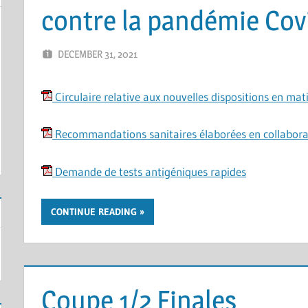
contre la pandémie Cov
DECEMBER 31, 2021
ERIC PÉCHEUR
LEAVE A COMMENT
Circulaire relative aux nouvelles dispositions en mat
Recommandations sanitaires élaborées en collaborat
Demande de tests antigéniques rapides
CONTINUE READING
Coupe 1/2 Finales