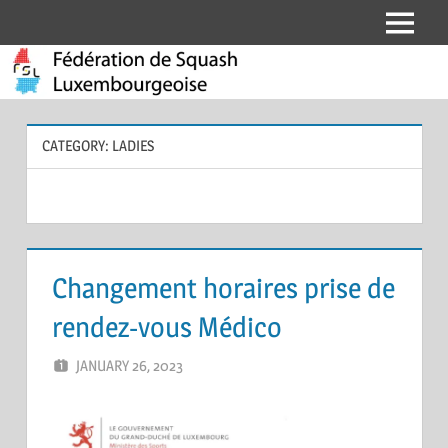
Skip
Menu
Fédération
to
content
de
Squash
CATEGORY:
LADIES
Luxembourgeoise
Changement horaires prise de
rendez-vous Médico
JANUARY 26, 2023
ERIC PÉCHEUR
LEAVE A COMMENT