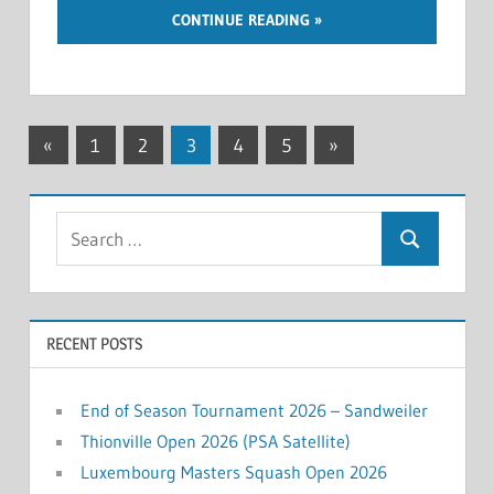
CONTINUE READING
Posts
Previous
Next
«
1
2
3
4
5
»
Posts
Posts
navigation
Search
Search
for:
RECENT POSTS
End of Season Tournament 2026 – Sandweiler
Thionville Open 2026 (PSA Satellite)
Luxembourg Masters Squash Open 2026